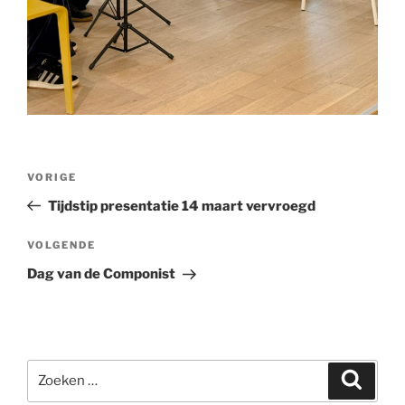
Bericht
Vorig
VORIGE
navigatie
bericht
Tijdstip presentatie 14 maart vervroegd
Volgend
VOLGENDE
bericht
Dag van de Componist
Zoeken
Zoeke
naar: