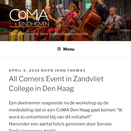
Ga
naar
de
inhoud
Coma: ensemble voor hedendaagse muziek
Menu
GEPLAATST
APRIL 6, 2026
DOOR
JOHN THOMAS
OP
All Comers Event in Zandvliet
College in Den Haag
Een deelnemer reageerde na de workshop op de
mededeling dat er een CoMA Den Haag gaat komen: “Ik
word zo ontzettend blij van dit initiatief!”
Hieronder een aantal foto’s genomen door Servee