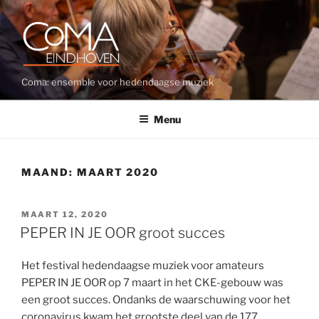
Ga
naar
de
inhoud
Coma: ensemble voor hedendaagse muziek
Menu
MAAND:
MAART 2020
GEPLAATST
MAART 12, 2020
OP
PEPER IN JE OOR groot succes
Het festival hedendaagse muziek voor amateurs
PEPER IN JE OOR op 7 maart in het CKE-gebouw was
een groot succes. Ondanks de waarschuwing voor het
coronavirus kwam het grootste deel van de 177