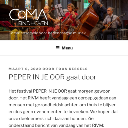
Ga
naar
de
inhoud
Coma: ensemble voor hedendaagse muziek
Menu
GEPLAATST
MAART 6, 2020
DOOR
TOON KESSELS
OP
PEPER IN JE OOR gaat door
Het festival PEPER IN JE OOR gaat morgen gewoon
door. Het RIVM heeft vandaag een oproep gedaan aan
mensen met gezondheidsklachten om thuis te blijven
en dus geen evenementen te bezoeken. We hopen dat
onze deelnemers zich daaraan houden. Zie
onderstaand bericht van vandaag van het RIVM: