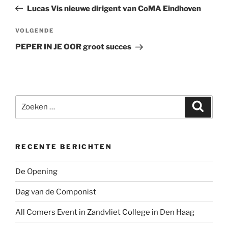
navigatie
bericht
Lucas Vis nieuwe dirigent van CoMA Eindhoven
Volgend
VOLGENDE
bericht
PEPER IN JE OOR groot succes
Zoeken
Zoeke
naar:
RECENTE BERICHTEN
De Opening
Dag van de Componist
All Comers Event in Zandvliet College in Den Haag