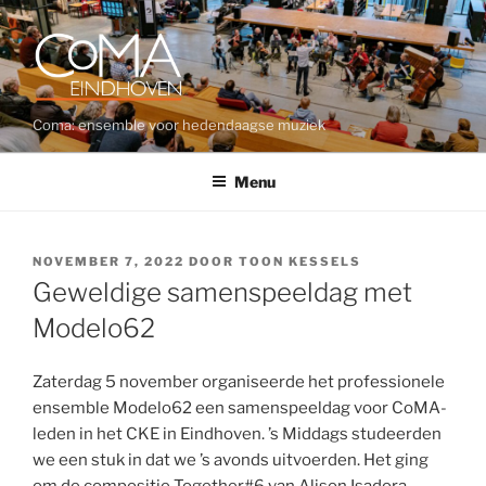
Ga
naar
de
inhoud
Coma: ensemble voor hedendaagse muziek
Menu
GEPLAATST
NOVEMBER 7, 2022
DOOR
TOON KESSELS
OP
Geweldige samenspeeldag met
Modelo62
Zaterdag 5 november organiseerde het professionele
ensemble Modelo62 een samenspeeldag voor CoMA-
leden in het CKE in Eindhoven. ’s Middags studeerden
we een stuk in dat we ’s avonds uitvoerden. Het ging