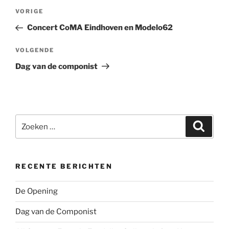
Bericht
Vorig
VORIGE
navigatie
bericht
Concert CoMA Eindhoven en Modelo62
Volgend
VOLGENDE
bericht
Dag van de componist
Zoeken
Zoeke
naar:
RECENTE BERICHTEN
De Opening
Dag van de Componist