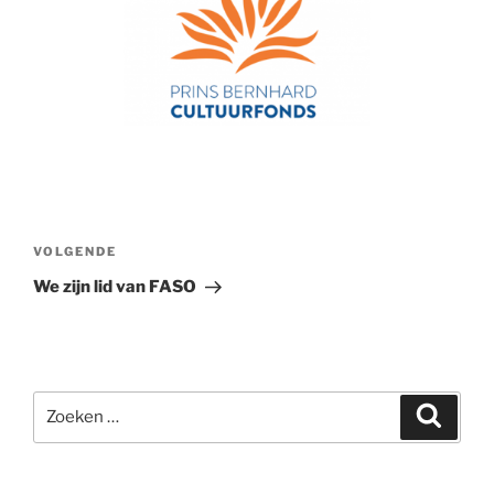
Bericht
navigatie
Volgend
VOLGENDE
bericht
We zijn lid van FASO
Zoeken
Zoeke
naar: