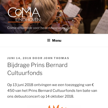
Ga
naar
de
inhoud
Coma: ensemble voor hedendaagse muziek
Menu
GEPLAATST
JUNI 14, 2018
DOOR
JOHN THOMAS
OP
Bijdrage Prins Bernard
Cultuurfonds
Op 13 juni 2018 ontvingen we een toezegging van €
450 van het Prins Bernard Cultuurfonds ten bate van
ons debuutconcert op 14 oktober 2018.