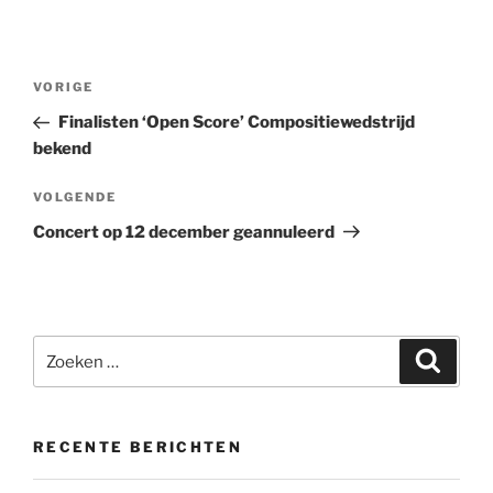
Bericht
Vorig
VORIGE
navigatie
bericht
Finalisten ‘Open Score’ Compositiewedstrijd
bekend
Volgend
VOLGENDE
bericht
Concert op 12 december geannuleerd
Zoeken
Zoeke
naar:
RECENTE BERICHTEN