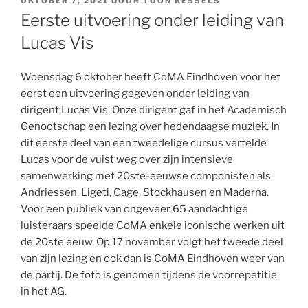
OKTOBER 7, 2021
DOOR
TOON KESSELS
OP
Eerste uitvoering onder leiding van
Lucas Vis
Woensdag 6 oktober heeft CoMA Eindhoven voor het
eerst een uitvoering gegeven onder leiding van
dirigent Lucas Vis. Onze dirigent gaf in het Academisch
Genootschap een lezing over hedendaagse muziek. In
dit eerste deel van een tweedelige cursus vertelde
Lucas voor de vuist weg over zijn intensieve
samenwerking met 20ste-eeuwse componisten als
Andriessen, Ligeti, Cage, Stockhausen en Maderna.
Voor een publiek van ongeveer 65 aandachtige
luisteraars speelde CoMA enkele iconische werken uit
de 20ste eeuw. Op 17 november volgt het tweede deel
van zijn lezing en ook dan is CoMA Eindhoven weer van
de partij. De foto is genomen tijdens de voorrepetitie
in het AG.